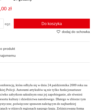
,00 zł
Do koszyka
egz.
dodaj do schowka
 o produkt
znajomemu
onferencję, która odbyła się w dniu 24 października 2009 roku na
iej Policji. Autorami artykułów są nie tylko funkcjonariusze
zeciwko zabytkom sakralnym oraz jej zapobieganie, ale również
 resortu kultury i dziedzictwa narodowego. Dlatego w zbiorze tym
cystyczne, poświęcone sprawom należącym do najbardziej
u latach w różnych regionach naszego kraju. Zróżnicowana forma