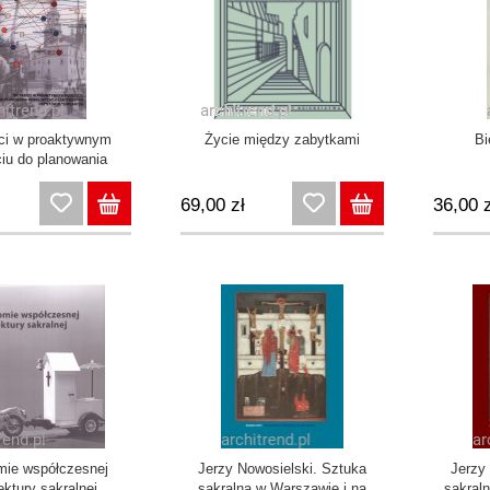
ci w proaktywnym
Życie między zabytkami
Bi
iu do planowania
zacji zabytkowych
tów budowlanych
69,00 zł
36,00 z
mie współczesnej
Jerzy Nowosielski. Sztuka
Jerzy
ektury sakralnej
sakralna w Warszawie i na
sakraln