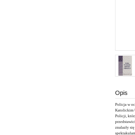
Opis
Policja w o
Katolickim 
Policji, kt
przedstawici
znalazły si
spektakular