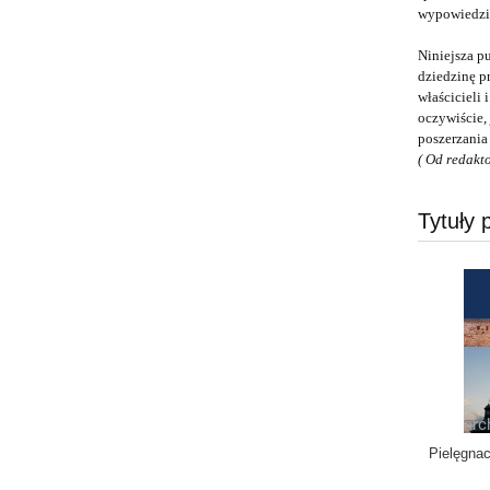
wypowiedzi
Niniejsza p
dziedzinę p
właścicieli
oczywiście,
poszerzania 
( Od redakt
Tytuły 
Pielęgnac