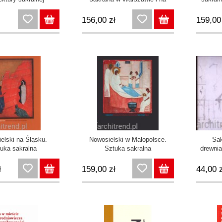
Mazowszu
156,00 zł
159,00
elski na Śląsku.
Nowosielski w Małopolsce.
Sak
uka sakralna
Sztuka sakralna
drewni
szkicow
ł
159,00 zł
44,00 z