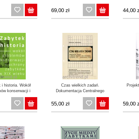
ochronie dziedzictwa
Kaz
kulturowego
och
69,00 zł
44,00 z
 i historia. Wokół
Czas wielkich zadań.
Projek
ów konserwacji i
Dokumentacja Centralnego
y zabytków w XIX
Biura Inwentaryzacji
wieku
Zabytków Sztuki w Polsce w
55,00 zł
59,00 z
planach i działaniach
niemieckich badaczy
dziedzictwa kulturowego na
Wschodzie i służb ochrony
zabytków w Generalnym
Gubernatorstwie