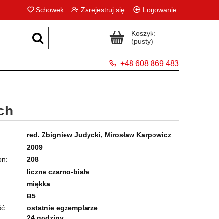
Schowek
Zarejestruj się
Logowanie
Koszyk:
(pusty)
+48 608 869 483
ch
red. Zbigniew Judycki, Mirosław Karpowicz
2009
on
208
liczne czarno-białe
miękka
B5
ć:
ostatnie egzemplarze
:
24 godziny