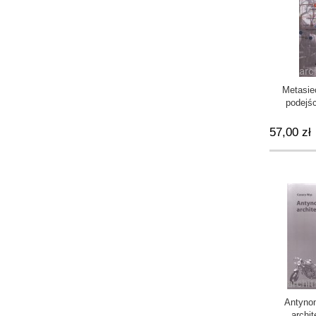
Metasie
podejśc
rewalory
obiek
57,00 zł
Antyno
archit