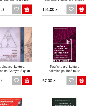
zbiory prywatne
Mazury, Lublin
 zł
151,00 zł
ralna architektura
Toruńska architektura
ana na Górnym Śląsku
sakralna po 1945 roku:
nik architekta sprzed
minimalizm czy kultura
ponad stu lat
nadmiaru?
ł
57,00 zł