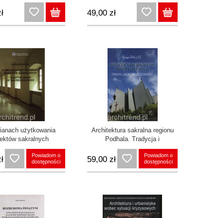
ł
49,00 zł
ianach użytkowania
Architektura sakralna regionu
iektów sakralnych
Podhala. Tradycja i
nowoczesność
Powiadom o
Powiadom o
ł
59,00 zł
dostępności
dostępności