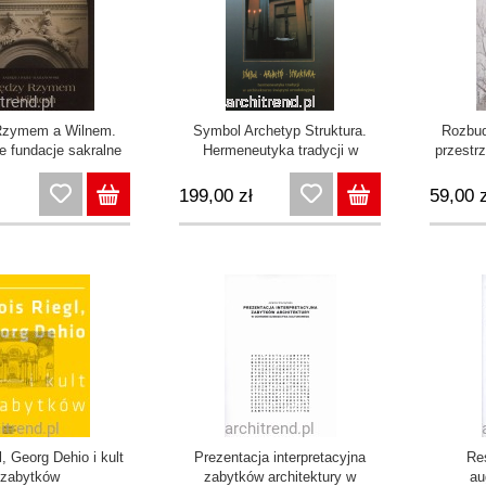
Rzymem a Wilnem.
Symbol Archetyp Struktura.
Rozbud
 fundacje sakralne
Hermeneutyka tradycji w
przestr
lkim Księstwie
architekturze świątyni
dawne
skim w czasach
ortodoksyjnej
koś
199,00 zł
59,00 z
macji na tle polityki
ycznej w Europie
Środkowej
l, Georg Dehio i kult
Prezentacja interpretacyjna
Re
zabytków
zabytków architektury w
au