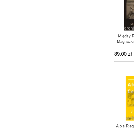
Między 
Magnackie
w Wie
Litew
89,00 zł
kontrrefor
dynast
Alois Rieg