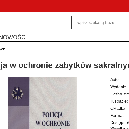
NOWOŚCI
ych
cja w ochronie zabytków sakralny
Autor
Wydanie
Liczba str
Ilustracje
Okładka
Format
Dostępnoś
Wysyłka w