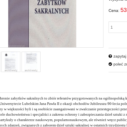
53
Cena:
zapytaj
poleć 
chronie zabytków sakralnych to zbiór referatów przygotowanych na ogólnopolską k
Uniwersytecie Lubelskim Jana Pawła II z okazji obchodów Jubileuszu 90-lecia polsk
órzy w większości byli i są osobiście zaangażowani w zwalczanie przestępczości pr
ele duchowieństwa i specjaliści z zakresu ochrony i zabezpieczania dzieł sztuki z
ę artykuły o charakterze naukowym, popularnonaukowym, ale również wręcz publi
nych zdarzeń, związanych z zaborem dzieł sztuki sakralnej w ostatnich trzydziest