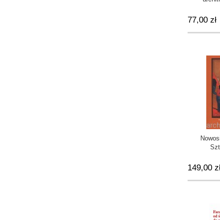
77,00 zł
Nowosi
Szt
149,00 z