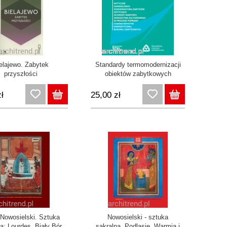
elajewo. Zabytek
Standardy termomodernizacji
przyszłości
obiektów zabytkowych
ł
25,00 zł
 Nowosielski. Sztuka
Nowosielski - sztuka
a: Lourdes, Biały Bór,
sakralna. Podlasie, Warmia i