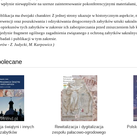
 wpłynie niewątpliwie na szersze zainteresowanie pokonferencyjnymi materia
ublikacja ma dwojaki charakter. Z jednej strony ukazuje w historycznym aspekcie, n
rewencji oraz poszukiwania i odzyskiwania drogocennych zabytków sztuki sakralne
 i opiekunów tych zabytków w zakresie ich zabezpieczania przed zniszczeniem lub 
 jedynie fragment ogólnego zagadnienia związanego z ochroną zabytków sakralnyc
badań i publikacji w tym zakresie.
orów - Z. Judycki, M. Karpowicz )
polecane
ja świątyni i innych
Rewitalizacja i dygitalizacja
Polsk
zabytków
zespołu pałacowo-ogrodowego