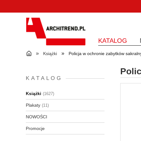
KATALOG
»
»
Książki
Policja w ochronie zabytków sakraln
Poli
KATALOG
Książki
(1627)
Plakaty
(11)
NOWOŚCI
Promocje