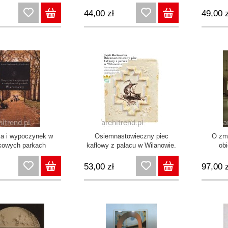
w Wilanowie. Wilanowski
Informator Konserwatorski
44,00 zł
49,00 z
2014
ka i wypoczynek w
Osiemnastowieczny piec
O zm
kowych parkach
kaflowy z pałacu w Wilanowie.
ob
Warszawy
Prace restauratorskie i
konserwatorskie w świetle
53,00 zł
97,00 z
współczesnych rozwiązań
rekonstrukcji pieców
kaflowych