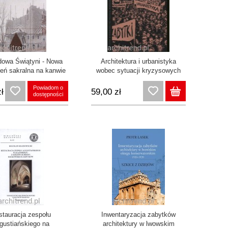
owa Świątyni - Nowa
Architektura i urbanistyka
zeń sakralna na kanwie
wobec sytuacji kryzysowych
go układu wybranych
Powiadom o
ciołów małopolski
ł
59,00 zł
dostępności
stauracja zespołu
Inwentaryzacja zabytków
gustiańskiego na
architektury w lwowskim