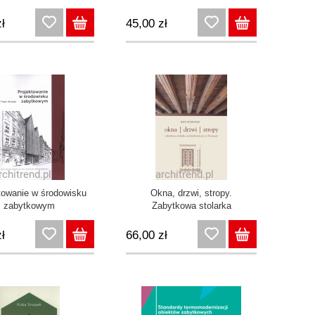
imierzu. Z dziejów
okręgu konserwatorskim
rony krakowskich
1920–1939. Szkice z dziejów
ł
45,00 zł
zabytków
towanie w środowisku
Okna, drzwi, stropy.
zabytkowym
Zabytkowa stolarka
architektoniczna w Poznaniu
ł
66,00 zł