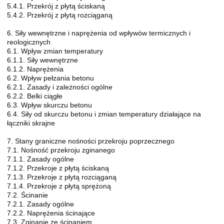
5.4.1. Przekrój z płytą ściskaną
5.4.2. Przekrój z płytą rozciąganą
6. Siły wewnętrzne i naprężenia od wpływów termicznych i
reologicznych
6.1. Wpływ zmian temperatury
6.1.1. Siły wewnętrzne
6.1.2. Naprężenia
6.2. Wpływ pełzania betonu
6.2.1. Zasady i zależności ogólne
6.2.2. Belki ciągłe
6.3. Wpływ skurczu betonu
6.4. Siły od skurczu betonu i zmian temperatury działające na
łączniki skrajne
7. Stany graniczne nośności przekroju poprzecznego
7.1. Nośność przekroju zginanego
7.1.1. Zasady ogólne
7.1.2. Przekroje z płytą ściskaną
7.1.3. Przekroje z płytą rozciąganą
7.1.4. Przekroje z płytą sprężoną
7.2. Ścinanie
7.2.1. Zasady ogólne
7.2.2. Naprężenia ścinające
7.3. Zginanie ze ścinaniem