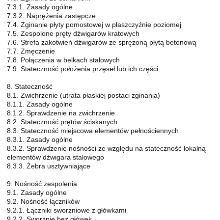
7.3.1. Zasady ogólne
7.3.2. Naprężenia zastępcze
7.4. Zginanie płyty pomostowej w płaszczyźnie poziomej
7.5. Zespolone pręty dźwigarów kratowych
7.6. Strefa zakotwień dźwigarów ze sprężoną płytą betonową
7.7. Zmęczenie
7.8. Połączenia w belkach stalowych
7.9. Stateczność położenia przęseł lub ich części
8. Stateczność
8.1. Zwichrzenie (utrata płaskiej postaci zginania)
8.1.1. Zasady ogólne
8.1.2. Sprawdzenie na zwichrzenie
8.2. Stateczność prętów ściskanych
8.3. Stateczność miejscowa elementów pełnościennych
8.3.1. Zasady ogólne
8.3.2. Sprawdzenie nośności ze względu na stateczność lokalną
elementów dźwigara stalowego
8.3.3. Żebra usztywniające
9. Nośność zespolenia
9.1. Zasady ogólne
9.2. Nośność łączników
9.2.1. Łączniki sworzniowe z główkami
9.2.2. Sworznie bez główek