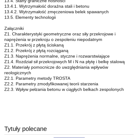
13.4. Stany graniczne nośności
13.4.1. Wytrzymałość doraźna stali i betonu
13.4.2. Wytrzymałość zmęczeniowa belek spawanych
13.5. Elementy technologii
Załączniki
Z1. Charakterystyki geometryczne oraz siły przekrojowe i
naprężenia w przekroju o zespoleniu niepodatnym
Z1.1. Przekrój z płytą ściskaną
Z1.2. Przekrój z płytą rozciąganą
Z1.3. Naprężenia normalne, styczne i rozwarstwiające
Z1.4. Rozdział sił przekrojowych M i N na płytę i belkę stalową
Z2. Materiały pomocnicze do uwzględniania wpływów
reologicznych
Z2.1. Parametry metody TROSTA
Z2.2. Parametry zmodyfikowanej teorii starzenia
Z2.3. Wpływ pełzania betonu w ciągłych belkach zespolonych
Tytuły polecane