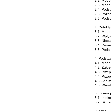
2.2. Mode
2.3. Mode
2.4. Pods
2.5. Pozos
2.6. Pods
3. Defekty
3.1. Model
3.2. Wpływ
3.3. Nieci
3.4. Param
3.5. Pods
4. Podsta
4.1. Mode
4.2. Założ
4.3. Przep
4.4. Przep
4.5. Anal
4.6. Wery
5. Ocena p
5.1. Inie
5.2. Skute
6. Zasady 