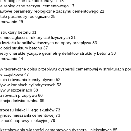
le reologiczne ciał doskonałych 15
le reologiczne zaczynu cementowego 17
tawowe parametry reologiczne zaczynu cementowego 21
tałe parametry reologiczne 25
umowanie 29
 struktury betonu 31
e nieciągłości struktury ciał fizycznych 31
 kształtu kanalików tłocznych na opory przepływu 33
ągłości struktury betonu 37
etry charakteryzujące geometrię defektów struktury betonu 38
umowanie 44
wy teoretyczne opisu przepływu dyspersji cementowej w strukturach p
le cząstkowe 47
enia i równania konstytutywne 52
ływ w kanałach cylindrycznych 53
ływ w szczelinach 58
iza równań przepływu 60
fikacja doświadczalna 69
rocesu iniekcji i jego skutków 73
kcyjność mieszanki cementowej 73
czność naprawy iniekcyjnej 79
kształtowania własności cementowych dyspersji iniekcyjnych 85