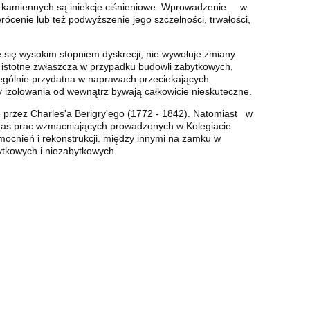
i kamiennych są iniekcje ciśnieniowe. Wprowadzenie w
wrócenie lub też podwyższenie jego szczelności, trwałości,
 się wysokim stopniem dyskrecji, nie wywołuje zmiany
o istotne zwłaszcza w przypadku budowli zabytkowych,
zególnie przydatna w naprawach przeciekających
y izolowania od wewnątrz bywają całkowicie nieskuteczne.
 przez Charles'a Berigry'ego (1772 - 1842). Natomiast w
czas prac wzmacniających prowadzonych w Kolegiacie
cnień i rekonstrukcji. między innymi na zamku w
ytkowych i niezabytkowych.