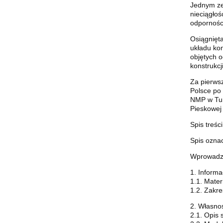
Jednym ze
nieciągłoś
odporności
Osiągnięta
układu kon
objętych 
konstrukcj
Za pierws
Polsce po
NMP w Tur
Pieskowej
Spis treści
Spis ozna
Wprowadz
1. Inform
1.1. Mater
1.2. Zakr
2. Własno
2.1. Opis 