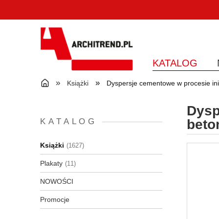
KATALOG
»
»
Książki
Dyspersje cementowe w procesie in
Dysp
KATALOG
beto
Książki
(1627)
Plakaty
(11)
NOWOŚCI
Promocje