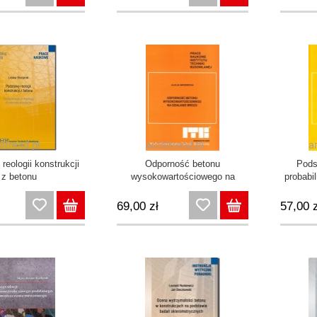
reologii konstrukcji
Odporność betonu
Pods
z betonu
wysokowartościowego na
probabi
działanie mrozu
69,00 zł
57,00 z