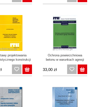
tawy projektowania
Ochrona powierzchniowa
listycznego konstrukcji
betonu w warunkach agresji
z betonu
chemicznej
ł
33,00 zł