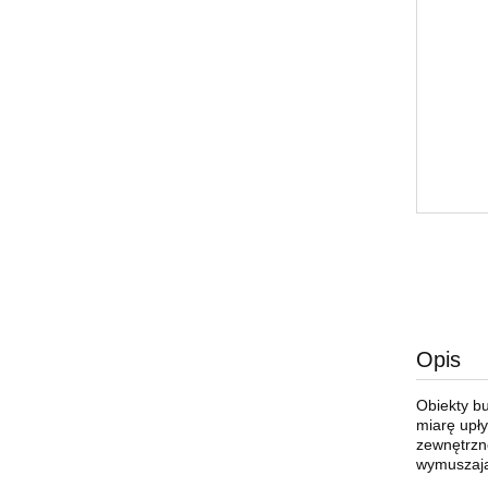
Opis
Obiekty bu
miarę upł
zewnętrzne
wymuszają