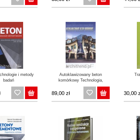
s historyczny
Przykłady obliczeń
chnologie i metody
Autoklawizowany beton
Tr
badań
komórkowy Technologia,
właściwości, zastosowanie
ł
89,00 zł
30,00 z