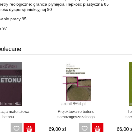
etry reologiczne: granica płynięcia i lepkość plastyczna 85
lność dyspersji iniekcyjnej 90
anie pracy 95
a 97
polecane
acja materiałowa
Projektowanie betonu
Te
betonu
samozagęszczalnego
sam
69,00 zł
66,00 z