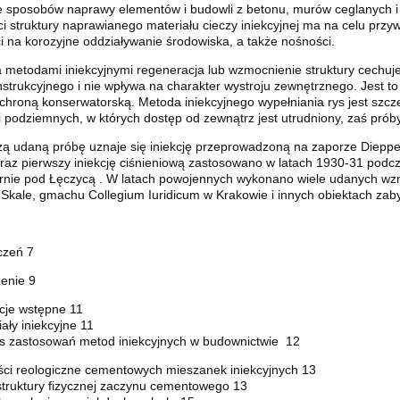
 sposobów naprawy elementów i budowli z betonu, murów ceglanych 
ci struktury naprawianego materiału cieczy iniekcyjnej ma na celu przy
 na korozyjne oddziaływanie środowiska, a także nośności.
 metodami iniekcyjnymi regeneracja lub wzmocnienie struktury cechuje
strukcyjnego i nie wpływa na charakter wystroju zewnętrznego. Jest t
ochroną konserwatorską. Metoda iniekcyjnego wypełniania rys jest szc
i podziemnych, w których dostęp od zewnątrz jest utrudniony, zaś prób
zą udaną próbę uznaje się iniekcję przeprowadzoną na zaporze Dieppe
 raz pierwszy iniekcję ciśnieniową zastosowano w latach 1930-31 pod
nie pod Łęczycą . W latach powojennych wykonano wiele udanych wzmo
 Skale, gmachu Collegium Iuridicum w Krakowie i innych obiektach zab
czeń 7
enie 9
acje wstępne 11
iały iniekcyjne 11
es zastosowań metod iniekcyjnych w budownictwie 12
ści reologiczne cementowych mieszanek iniekcyjnych 13
struktury fizycznej zaczynu cementowego 13