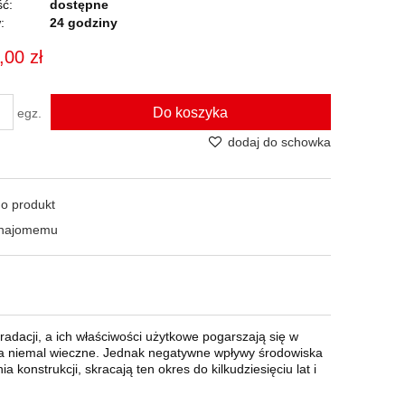
ć:
dostępne
:
24 godziny
,00 zł
Do koszyka
egz.
dodaj do schowka
 o produkt
znajomemu
radacji, a ich właściwości użytkowe pogarszają się w
za niemal wieczne. Jednak negatywne wpływy środowiska
onstrukcji, skracają ten okres do kilkudziesięciu lat i