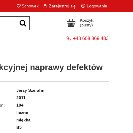
Schowek
Zarejestruj się
Logowanie
Koszyk:
(pusty)
+48 608 869 483
kcyjnej naprawy defektów
Jerzy Szerafin
2011
on
104
liczne
miękka
B5