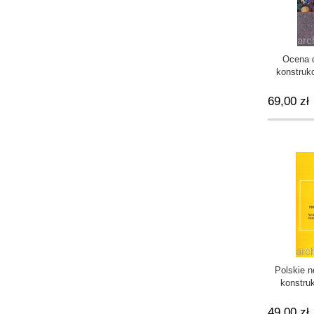
Ocena d
konstruk
proce
69,00 zł
Polskie n
konstruk
betonu, k
niezawod
49,00 zł