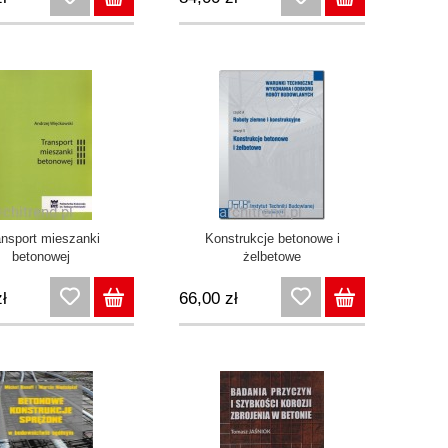
ansport mieszanki
Konstrukcje betonowe i
betonowej
żelbetowe
ł
66,00 zł