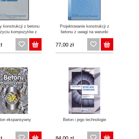
 konstrukcji z betonu
Projektowanie konstrukcji z
użyciu kompozytów z
betonu z uwagi na warunki
ic syntetycznych
pożarowe według Eurokodu 2
ł
77,00 zł
ton ekspansywny
Beton i jego technologie
ł
84,00 zł