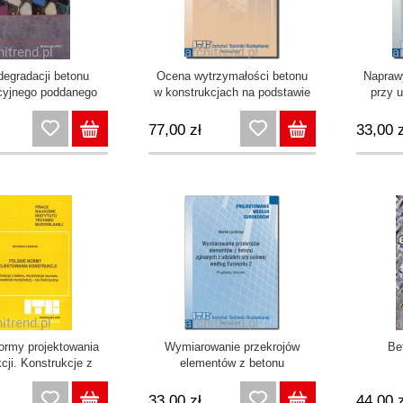
egradacji betonu
Ocena wytrzymałości betonu
Naprawy
cyjnego poddanego
w konstrukcjach na podstawie
przy 
som niszczenia
badań sklerometrycznych.
żyw
mrozowego
Poradnik
77,00 zł
33,00 z
ormy projektowania
Wymiarowanie przekrojów
Be
cji. Konstrukcje z
elementów z betonu
onstrukcje murowe,
zginanych z udziałem siły
ność konstrukcji -
osiowej według Eurokodu 2:
33,00 zł
44,00 z