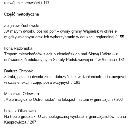
rozwój miejscowości / 117
Część metodyczna
Zbigniew Żuchowski
„W małym dworku pośród pól” – dwory gminy Wąpielsk w okresie
międzywojennym oraz ich wykorzystanie w edukacji regionalnej / 155
Ilona Radomska
Tropem mieszkańców siedzib ziemiańskich nad Skrwą i Wkrą – z
doświadczeń edukacyjnych Szkoły Podstawowej nr 2 w Sierpcu / 181
Dariusz Chrobak
Zamki, pałace i dworki ziemi dobrzyńskiej w działaniach edukacyjnych
w czasie lekcji i zajęć pozalekcyjnych / 193
Mirosława Otlewska
„Moje magiczne Ostromecko” na lekcjach historii w gimnazjum / 203
Łukasz Oliwkowski
Na tropie grodzisk. O archeologicznej wyobraźni gimnazjalistów i Jana
Kasprowicza / 207