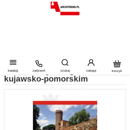
Zamki, pałace, dwory i ich
mieszkańcy w regionie
katalog
zadzwoń
szukaj
zaloguj
koszyk
kujawsko-pomorskim