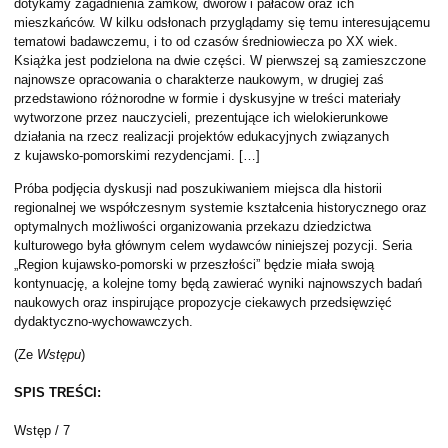
dotykamy zagadnienia zamków, dworów i pałaców oraz ich
mieszkańców. W kilku odsłonach przyglądamy się temu interesującemu
tematowi badawczemu, i to od czasów średniowiecza po XX wiek.
Książka jest podzielona na dwie części. W pierwszej są zamieszczone
najnowsze opracowania o charakterze naukowym, w drugiej zaś
przedstawiono różnorodne w formie i dyskusyjne w treści materiały
wytworzone przez nauczycieli, prezentujące ich wielokierunkowe
działania na rzecz realizacji projektów edukacyjnych związanych
z kujawsko-pomorskimi rezydencjami. […]
Próba podjęcia dyskusji nad poszukiwaniem miejsca dla historii
regionalnej we współczesnym systemie kształcenia historycznego oraz
optymalnych możliwości organizowania przekazu dziedzictwa
kulturowego była głównym celem wydawców niniejszej pozycji. Seria
„Region kujawsko-pomorski w przeszłości” będzie miała swoją
kontynuację, a kolejne tomy będą zawierać wyniki najnowszych badań
naukowych oraz inspirujące propozycje ciekawych przedsięwzięć
dydaktyczno-wychowawczych.
(Ze
Wstępu
)
SPIS TREŚCI:
Wstęp / 7