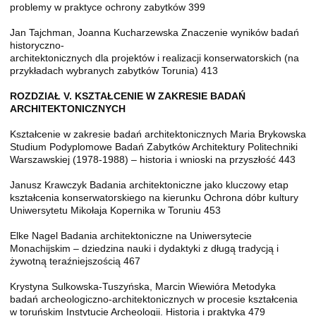
problemy w praktyce ochrony zabytków 399
Jan Tajchman, Joanna Kucharzewska Znaczenie wyników badań
historyczno-
architektonicznych dla projektów i realizacji konserwatorskich (na
przykładach wybranych zabytków Torunia) 413
ROZDZIAŁ V. KSZTAŁCENIE W ZAKRESIE BADAŃ
ARCHITEKTONICZNYCH
Kształcenie w zakresie badań architektonicznych Maria Brykowska
Studium Podyplomowe Badań Zabytków Architektury Politechniki
Warszawskiej (1978-1988) – historia i wnioski na przyszłość 443
Janusz Krawczyk Badania architektoniczne jako kluczowy etap
kształcenia konserwatorskiego na kierunku Ochrona dóbr kultury
Uniwersytetu Mikołaja Kopernika w Toruniu 453
Elke Nagel Badania architektoniczne na Uniwersytecie
Monachijskim – dziedzina nauki i dydaktyki z długą tradycją i
żywotną teraźniejszością 467
Krystyna Sulkowska-Tuszyńska, Marcin Wiewióra Metodyka
badań archeologiczno-architektonicznych w procesie kształcenia
w toruńskim Instytucie Archeologii. Historia i praktyka 479