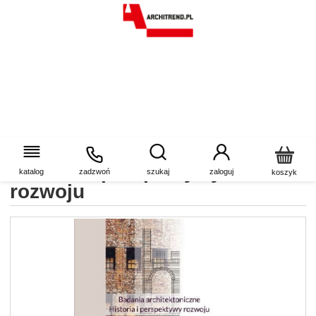
Badania architektoniczne.
Historia i perspektywy
katalog
zadzwoń
szukaj
zaloguj
koszyk
rozwoju