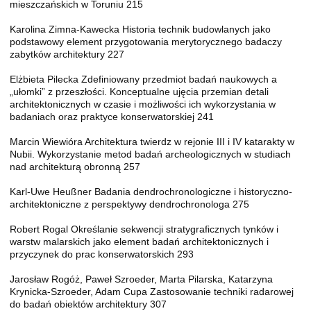
mieszczańskich w Toruniu 215
Karolina Zimna-Kawecka Historia technik budowlanych jako
podstawowy element przygotowania merytorycznego badaczy
zabytków architektury 227
Elżbieta Pilecka Zdefiniowany przedmiot badań naukowych a
„ułomki” z przeszłości. Konceptualne ujęcia przemian detali
architektonicznych w czasie i możliwości ich wykorzystania w
badaniach oraz praktyce konserwatorskiej 241
Marcin Wiewióra Architektura twierdz w rejonie III i IV katarakty w
Nubii. Wykorzystanie metod badań archeologicznych w studiach
nad architekturą obronną 257
Karl-Uwe Heußner Badania dendrochronologiczne i historyczno-
architektoniczne z perspektywy dendrochronologa 275
Robert Rogal Określanie sekwencji stratygraficznych tynków i
warstw malarskich jako element badań architektonicznych i
przyczynek do prac konserwatorskich 293
Jarosław Rogóż, Paweł Szroeder, Marta Pilarska, Katarzyna
Krynicka-Szroeder, Adam Cupa Zastosowanie techniki radarowej
do badań obiektów architektury 307