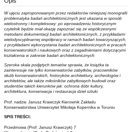
Opis
W ujęciu zaproponowanym przez redaktorów niniejszej monografii
problematyka badań architektonicznych jest ukazana w sposób
wielostronny i kompleksowy: po wprowadzeniu historycznym
czytelnik będzie miał okazję zapoznać się ze współczesnymi
metodami dokumentacji badań architektonicznych, z przykładami
wielodyscyplinarnej współpracy w ramach badań towarzyszących,
z przykładami wykorzystania badań architektonicznych w pracach
konserwatorskich i naukowych oraz z zagadnieniami dotyczącymi
kształcenia w zakresie badań architektonicznych.
Szeroka skala podjętych tematów sprawia, że książka ta
zainteresuje nie tylko konserwatorów zabytków, pracowników
służb konserwatorskich, historyków architektury, archeologów i
architektów, ale także miłośników zabytkowych budowli oraz
studentów takich kierunków jak: ochrona dóbr kultury,
architektura, konserwacja i restauracja dzieł sztuki.
Prof. nadzw. Janusz Krawczyk Kierownik Zakładu
Konserwatorstwa Uniwersytet Mikołaja Kopernika w Toruniu
SPIS TREŚCI:
Przedmowa (Prof. Janusz Krawczyk) 7