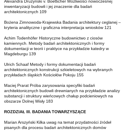
Alexandra Druzynski v. Boetticher Możliwości nowoczesnej
inwentaryzacji budowli i jej znaczenie dla badań
architektonicznych 109
Bożena Zimnowoda-Krajewska Badania architektury ceglanej –
kryteria analityczne i graficzna interpretacja wniosków 121
Achim Todenhöfer Historyczne budownictwo z ciosów
kamiennych. Metody badań architektonicznych i formy
dokumentacji w teorii i praktyce na przykładzie katedry w
Magdeburgu 139
Ulrich Schaaf Metody i formy dokumentacji badań
architektonicznych konstrukcji szkieletowych na wybranych
przykładach śląskich Kościołów Pokoju 155
Maciej Prarat Próba zarysowania specyfiki badań
architektonicznych budowli drewnianych na przykładzie analizy
substancji i struktury wieńcowych chałup podcieniowych na
obszarze Dolnej Wisły 183
ROZDZIAŁ III. BADANIA TOWARZYSZĄCE
Marian Arszyński Kilka uwag na temat przydatności źródeł
pisanych dla procesu badań architektonicznych domów