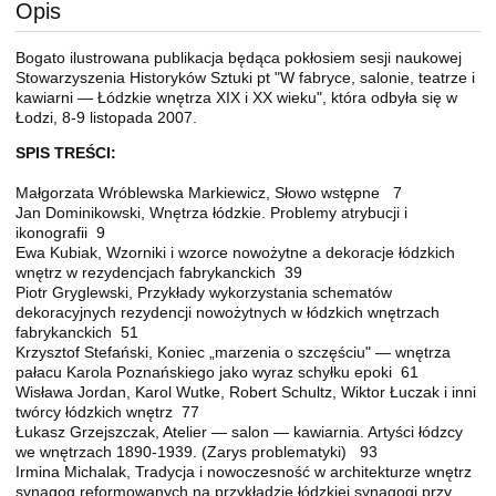
Opis
Bogato ilustrowana publikacja będąca pokłosiem sesji naukowej
Stowarzyszenia Historyków Sztuki pt "W fabryce, salonie, teatrze i
kawiarni — Łódzkie wnętrza XIX i XX wieku", która odbyła się w
Łodzi, 8-9 listopada 2007.
SPIS TREŚCI:
Małgorzata Wróblewska Markiewicz, Słowo wstępne 7
Jan Dominikowski, Wnętrza łódzkie. Problemy atrybucji i
ikonografii 9
Ewa Kubiak, Wzorniki i wzorce nowożytne a dekoracje łódzkich
wnętrz w rezydencjach fabrykanckich 39
Piotr Gryglewski, Przykłady wykorzystania schematów
dekoracyjnych rezydencji nowożytnych w łódzkich wnętrzach
fabrykanckich 51
Krzysztof Stefański, Koniec „marzenia o szczęściu" — wnętrza
pałacu Karola Poznańskiego jako wyraz schyłku epoki 61
Wisława Jordan, Karol Wutke, Robert Schultz, Wiktor Łuczak i inni
twórcy łódzkich wnętrz 77
Łukasz Grzejszczak, Atelier — salon — kawiarnia. Artyści łódzcy
we wnętrzach 1890-1939. (Zarys problematyki) 93
Irmina Michalak, Tradycja i nowoczesność w architekturze wnętrz
synagog reformowanych na przykładzie łódzkiej synagogi przy