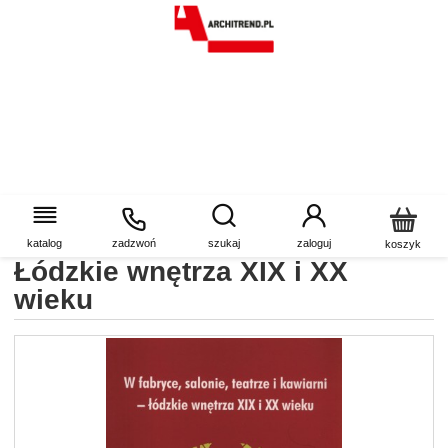
Sztuka w Łodzi t.5 W fabryce,
salonie, teatrze i kawiarni.
katalog
zadzwoń
szukaj
zaloguj
koszyk
Łódzkie wnętrza XIX i XX
wieku