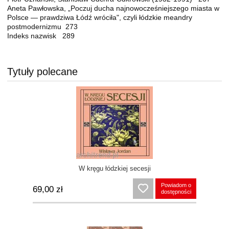
Aneta Pawłowska, „Poczuj ducha najnowocześniejszego miasta w
Polsce — prawdziwa Łódź wróciła", czyli łódzkie meandry
postmodernizmu 273
Indeks nazwisk 289
Tytuły polecane
W kręgu łódzkiej secesji
Powiadom o
69,00 zł
dostępności