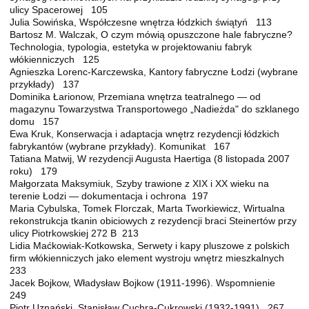
ulicy Spacerowej 105
Julia Sowińska, Współczesne wnętrza łódzkich świątyń 113
Bartosz M. Walczak, O czym mówią opuszczone hale fabryczne?
Technologia, typologia, estetyka w projektowaniu fabryk
włókienniczych 125
Agnieszka Lorenc-Karczewska, Kantory fabryczne Łodzi (wybrane
przykłady) 137
Dominika Łarionow, Przemiana wnętrza teatralnego — od
magazynu Towarzystwa Transportowego „Nadieżda" do szklanego
domu 157
Ewa Kruk, Konserwacja i adaptacja wnętrz rezydencji łódzkich
fabrykantów (wybrane przykłady). Komunikat 167
Tatiana Matwij, W rezydencji Augusta Haertiga (8 listopada 2007
roku) 179
Małgorzata Maksymiuk, Szyby trawione z XIX i XX wieku na
terenie Łodzi — dokumentacja i ochrona 197
Maria Cybulska, Tomek Florczak, Marta Tworkiewicz, Wirtualna
rekonstrukcja tkanin obiciowych z rezydencji braci Steinertów przy
ulicy Piotrkowskiej 272 B 213
Lidia Maćkowiak-Kotkowska, Serwety i kapy pluszowe z polskich
firm włókienniczych jako element wystroju wnętrz mieszkalnych
233
Jacek Bojkow, Władysław Bojkow (1911-1996). Wspomnienie
249
Piotr Uznański, Stanisław Cuchra-Cukrowski (1932-1991) 267