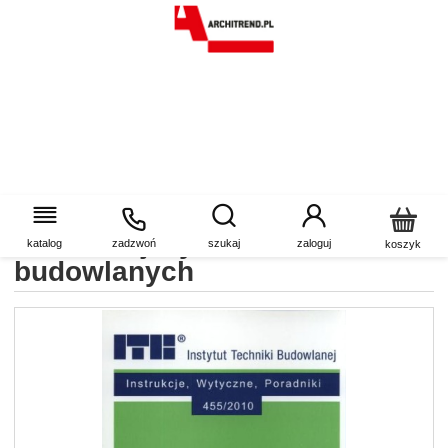
Badania promieniotwórczości
naturalnej wyrobów
katalog
zadzwoń
szukaj
zaloguj
koszyk
budowlanych