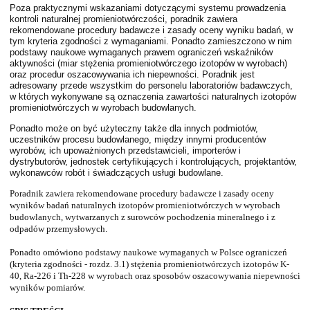
Poza praktycznymi wskazaniami dotyczącymi systemu prowadzenia
kontroli naturalnej promieniotwórczości, poradnik zawiera
rekomendowane procedury badawcze i zasady oceny wyniku badań, w
tym kryteria zgodności z wymaganiami. Ponadto zamieszczono w nim
podstawy naukowe wymaganych prawem ograniczeń wskaźników
aktywności (miar stężenia promieniotwórczego izotopów w wyrobach)
oraz procedur oszacowywania ich niepewności. Poradnik jest
adresowany przede wszystkim do personelu laboratoriów badawczych,
w których wykonywane są oznaczenia zawartości naturalnych izotopów
promieniotwórczych w wyrobach budowlanych.
Ponadto może on być użyteczny także dla innych podmiotów,
uczestników procesu budowlanego, między innymi producentów
wyrobów, ich upoważnionych przedstawicieli, importerów i
dystrybutorów, jednostek certyfikujących i kontrolujących, projektantów,
wykonawców robót i świadczących usługi budowlane.
Poradnik zawiera rekomendowane procedury badawcze i zasady oceny
wyników badań naturalnych izotopów promieniotwórczych w wyrobach
budowlanych, wytwarzanych z surowców pochodzenia mineralnego i z
odpadów przemysłowych.
Ponadto omówiono podstawy naukowe wymaganych w Polsce ograniczeń
(kryteria zgodności - rozdz. 3.1) stężenia promieniotwórczych izotopów K-
40, Ra-226 i Th-228 w wyrobach oraz sposobów oszacowywania niepewności
wyników pomiarów.