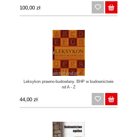
100,00 zł
Leksykon prawno-budowlany. BHP w budownictwie
od A - Z
44,00 zł