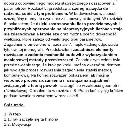
doboru odpowiedniego modelu statystycznego i oszacowania
parametrów. Rozdział 5. przedstawia
szereg narzędzi do
radzenia sobie z tym problemem.
W budownictwie w sposób
szczególny mamy do czynienie z niepewnymi danymi. W rozdziale
6. pokazałem, że
dzięki zastosowaniu liczb przedziałowych i
przybliżonych operowanie na nieprecyzyjnych liczbach staje
się zdecydowanie łatwiejsze
oraz można ocenić dokładność
wielkości, które zależą od wielu tego typu parametrów.
Zagadnienie omówione w rozdziale 7. najdokładniej odpowiada
tytułowi tej monografii. Przedstawiłem
zasadnicze elementy
rozwiązania zadania mechaniki budowli z wykorzystaniem
macierzowej metody przemieszczeń
. Zasadniczym celem było
przedstawienie tego, że krok po kroku można okazać studentom
jak wygląda proces rozwiązania zagadnienia statyki metodą
komputerową. Na koniec rozważań pokazałem
jak można
wspomóc proces zrozumienia i rozwiązania zagadnień
związanych z teorią powłok
, szczególnie w zakresie geometrii
różniczkowej. Opisałem to w rozdziale 8. Praca kończy się krótkim
podsumowaniem zawartym w rozdziale 9.
Spis treści
1. Wstęp
1.1. Tak zaczęła się ta historia
1.2. Motywacja