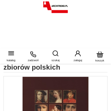
Dziecko w malarstwie od XVI
do końca XIX wieku ze
katalog
zadzwoń
szukaj
zaloguj
koszyk
zbiorów polskich