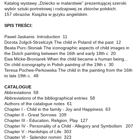
Katalog wystawy „Dziecko w malarstwie” prezentującej szeroki
wybór sztuki portretowej i rodzajowej ze zbiorów polskich.
157 obrazów. Książka w języku angielskim.
SPIS TREŚCI:
Pawel Jaskanis Introduction 11
Dorota 2olgcli-Strzelczyk The child in Poland of the past 12
Beata Purc-Stoniak The iconographic aspects of child images in
the Dutch painting between the 16th and early 18th c 20
Ewa Micke-Broniarek When the child became a human being...
On child iconography in Polish painting of the 19th c 30
Teresa Pochee-Perkowska The child in the painting from the 16th
to late 19th c. 48
CATALOGUE
Abbreviations 58
Abbreviations of the bibliographical entries 58
Authors of the catalogue notes 61
Chapter I - Child in the family - Joy and Happiness 63
Chapter II - Great Sorrows 109
Chapter III - Education, Religion, Play 127
Chapter IV - Personality of a Child - Allegory and Symbolism 207
Chapter V - Hardships of Life 303
Chapter VI - Splendor nomini 323