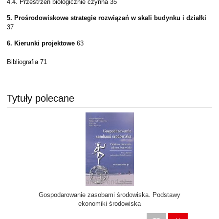
4.4. Przestrzeń biologicznie czynna 35
5.
Pro
ś
rodowiskowe strategie rozwi
ą
za
ń
w skali budynku i dzia
ł
ki
37
6.
Kierunki projektowe
63
Bibliografia 71
Tytuły polecane
Gospodarowanie zasobami środowiska. Podstawy
ekonomiki środowiska