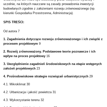
uczelnie, na których nauczane są zasady prowadzenia inwestycji
budowlanych zgodnie z założeniami rozwoju zrównoważonego (np.
kierunki Gospodarka Przestrzenna, Administracja).
SPIS TREŚCI:
Od autora 7
1.
Zagadnienia dotycz
ą
ce rozwoju zrównowa
ż
onego i ich zwi
ą
zki z
procesem
projektowym
9
2.
Rozwój zrównowa
ż
ony. Podstawowe teorie poznawcze i ich
wp
ł
yw na proces
projektowy
16
3.
Uwzgl
ę
dnienie zagadnie
ń ś
rodowiskowych na etapie wst
ę
pnych
za
ł
o
ż
e
ń
projektowych
23
4.
Pro
ś
rodowiskowe strategie rozwi
ą
za
ń
urbanistycznych
29
4.1. Mikroklimat 30
4.2. Urbanizacja i jakość powietrza 31
4.3. Wykorzystanie terenu 32