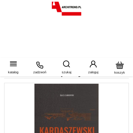
Bolesław Kardaszewski.
Architektura i polityka
katalog
zadzwoń
szukaj
zaloguj
koszyk