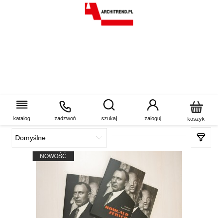
MUZEUM KULTURY
KURPIOWSKIEJ W OSTROŁĘCE
katalog
zadzwoń
szukaj
zaloguj
koszyk
NOWOŚĆ