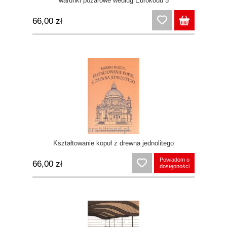
warunki pożarowe według Eurokodu 5
66,00 zł
Kształtowanie kopuł z drewna jednolitego
Powiadom o
66,00 zł
dostępności