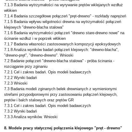
7.1.3 Badania wytrzymałości na wyrywanie prętów wklejanych wzdłuż
włókien
7.1.4 Badania szczegółowe połączeń "pręt-drewno" - rozkłady naprężeń
7.1.5 Badania wpływu wilgotności drewna na wytrzymałość połączeń
klejowych "drewno-blacha stalowa"
7.1.6 Badania wytrzymałości połączeń "drewno stare-drewno nowe" na
ścinanie wzdłuż i w poprzek włókien
7.1.7 Badania własności zastosowanych kompozycji epoksydowych
7.1.8 Analiza wyników badań połączeń klejowych: "drewno-blacha",
"drewno-pręt", "drewno-drewno". Wnioski
7.2 Badanie połączeń "drewno-blacha stalowa" - próba ścinania -
rozciąganie przy zginaniu
7.2.1 Cel i zakres badań. Opis modeli badawczych
7.2.2 Wyniki badań
7.2.3 Wnioski
7.3 Badania modeli zginanych belek drewnianych z wymienionymi
strefami przypodporowymi przy zastosowaniu połączeń klejowych,
prętów i balch stalowych oraz prętów GR
7.3.1 Cel i zakres badań. Opis modeli badawczych
7.3.2 Wyniki badań
7.3.3 Analiza wyników. Wnioski
8. Modele pracy statycznej połączenia klejowego "pręt - drewno"