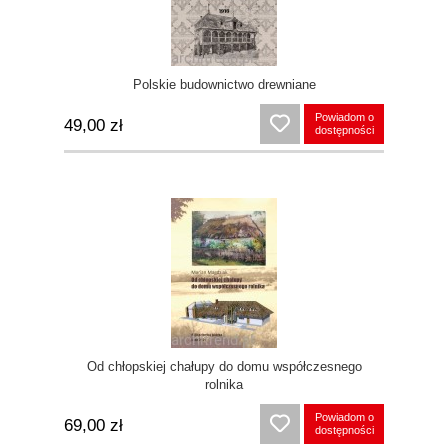
Polskie budownictwo drewniane
Powiadom o
49,00 zł
dostępności
Od chłopskiej chałupy do domu współczesnego
rolnika
Powiadom o
69,00 zł
dostępności