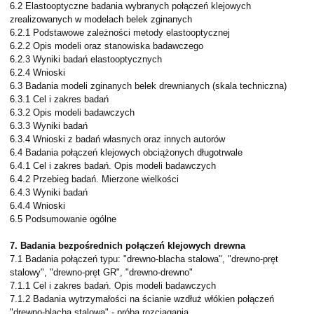
6.2 Elastooptyczne badania wybranych połączeń klejowych
zrealizowanych w modelach belek zginanych
6.2.1 Podstawowe zależności metody elastooptycznej
6.2.2 Opis modeli oraz stanowiska badawczego
6.2.3 Wyniki badań elastooptycznych
6.2.4 Wnioski
6.3 Badania modeli zginanych belek drewnianych (skala techniczna)
6.3.1 Cel i zakres badań
6.3.2 Opis modeli badawczych
6.3.3 Wyniki badań
6.3.4 Wnioski z badań własnych oraz innych autorów
6.4 Badania połączeń klejowych obciążonych długotrwale
6.4.1 Cel i zakres badań. Opis modeli badawczych
6.4.2 Przebieg badań. Mierzone wielkości
6.4.3 Wyniki badań
6.4.4 Wnioski
6.5 Podsumowanie ogólne
7. Badania bezpośrednich połączeń klejowych drewna
7.1 Badania połączeń typu: "drewno-blacha stalowa", "drewno-pręt
stalowy", "drewno-pręt GR", "drewno-drewno"
7.1.1 Cel i zakres badań. Opis modeli badawczych
7.1.2 Badania wytrzymałości na ścianie wzdłuż włókien połączeń
"drewno-blacha stalowa" - próba rozciągania