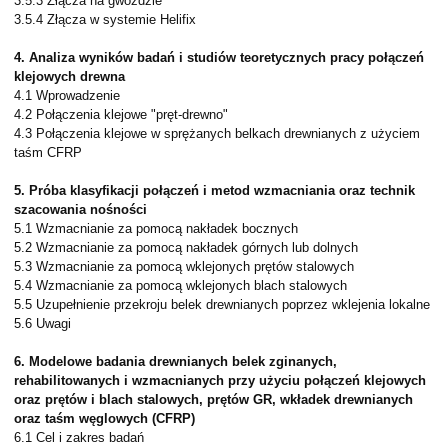
3.5.3 Złącza na gwoździe
3.5.4 Złącza w systemie Helifix
4. Analiza wyników badań i studiów teoretycznych pracy połączeń
klejowych drewna
4.1 Wprowadzenie
4.2 Połączenia klejowe "pręt-drewno"
4.3 Połączenia klejowe w sprężanych belkach drewnianych z użyciem
taśm CFRP
5. Próba klasyfikacji połączeń i metod wzmacniania oraz technik
szacowania nośności
5.1 Wzmacnianie za pomocą nakładek bocznych
5.2 Wzmacnianie za pomocą nakładek górnych lub dolnych
5.3 Wzmacnianie za pomocą wklejonych prętów stalowych
5.4 Wzmacnianie za pomocą wklejonych blach stalowych
5.5 Uzupełnienie przekroju belek drewnianych poprzez wklejenia lokalne
5.6 Uwagi
6. Modelowe badania drewnianych belek zginanych,
rehabilitowanych i wzmacnianych przy użyciu połączeń klejowych
oraz prętów i blach stalowych, prętów GR, wkładek drewnianych
oraz taśm węglowych (CFRP)
6.1 Cel i zakres badań