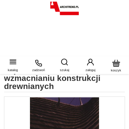
Połączenia klejowe w
naprawie, konserwacji i
katalog
zadzwoń
szukaj
zaloguj
koszyk
wzmacnianiu konstrukcji
drewnianych