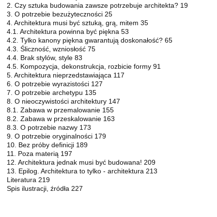
2. Czy sztuka budowania zawsze potrzebuje architekta? 19
3. O potrzebie bezużyteczności 25
4. Architektura musi być sztuką, grą, mitem 35
4.1. Architektura powinna być piękna 53
4.2. Tylko kanony piękna gwarantują doskonałość? 65
4.3. Śliczność, wzniosłość 75
4.4. Brak stylów, style 83
4.5. Kompozycja, dekonstrukcja, rozbicie formy 91
5. Architektura nieprzedstawiająca 117
6. O potrzebie wyrazistości 127
7. O potrzebie archetypu 135
8. O nieoczywistości architektury 147
8.1. Zabawa w przemalowanie 155
8.2. Zabawa w przeskalowanie 163
8.3. O potrzebie nazwy 173
9. O potrzebie oryginalności 179
10. Bez próby definicji 189
11. Poza materią 197
12. Architektura jednak musi być budowana! 209
13. Epilog. Architektura to tylko - architektura 213
Literatura 219
Spis ilustracji, źródła 227