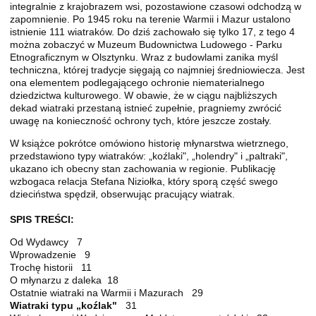
integralnie z krajobrazem wsi, pozostawione czasowi odchodzą w
zapomnienie. Po 1945 roku na terenie Warmii i Mazur ustalono
istnienie 111 wiatraków. Do dziś zachowało się tylko 17, z tego 4
można zobaczyć w Muzeum Budownictwa Ludowego - Parku
Etnograficznym w Olsztynku. Wraz z budowlami zanika myśl
techniczna, której tradycje sięgają co najmniej średniowiecza. Jest
ona elementem podlegającego ochronie niematerialnego
dziedzictwa kulturowego. W obawie, że w ciągu najbliższych
dekad wiatraki przestaną istnieć zupełnie, pragniemy zwrócić
uwagę na konieczność ochrony tych, które jeszcze zostały.
W książce pokrótce omówiono historię młynarstwa wietrznego,
przedstawiono typy wiatraków: „koźlaki", „holendry" i „paltraki",
ukazano ich obecny stan zachowania w regionie. Publikację
wzbogaca relacja Stefana Niziołka, który sporą część swego
dzieciństwa spędził, obserwując pracujący wiatrak.
SPIS TREŚCI:
Od Wydawcy 7
Wprowadzenie 9
Trochę historii 11
O młynarzu z daleka 18
Ostatnie wiatraki na Warmii i Mazurach 29
Wiatraki typu „koźlak"
31