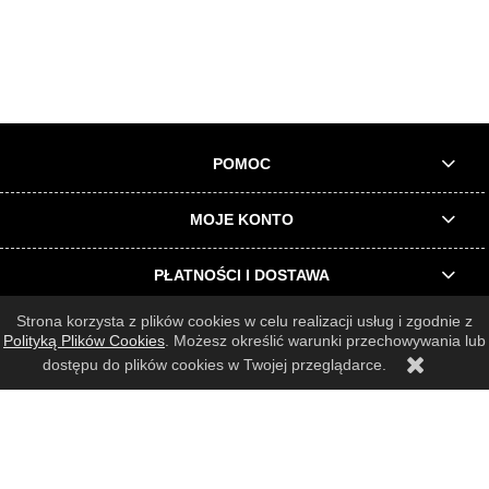
POMOC
MOJE KONTO
PŁATNOŚCI I DOSTAWA
Strona korzysta z plików cookies w celu realizacji usług i zgodnie z
INFORMACJE O SKLEPIE
Polityką Plików Cookies
. Możesz określić warunki przechowywania lub
dostępu do plików cookies w Twojej przeglądarce.
© 2025 Wszelkie prawa zastrzeżone |
Architrend Rafał Filcek
Realizacja:
N4K.eu
Sklep internetowy Shoper.pl