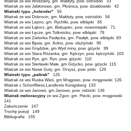
Wiatrak ze wsi Wodziany, gm. Małdyty, pow. ostródzki 33
Wiatrak ze wsi Jabłonowo, gm. Płośnica, pow. działdowski 42
Wiatraki typu „holender"
55
Wiatrak ze wsi Dobrocin, gm. Małdyty, pow. ostródzki 56
Wiatrak ze wsi Lepno, gm. Rychliki, pow. elbląski 65
Wiatrak ze wsi Łąkorz, gm. Biskupiec, pow. nowomiejski 71
Wiatrak ze wsi Łęcze, gm.Tolkmicko, pow. elbląski 78
Wiatrak ze wsi Zielonka Pasłęcka, gm. Pasłęk, pow. elbląski 83
Wiatrak ze wsi Bęsia, gm. Kolno, pow. olsztyński 90
Wiatrak ze wsi Grądzkie, gm.Wyd miny, pow. giżycki 99
Wiatrak ze wsi Stara Różanka, gm. Kętrzyn, pow. kętrzyński 103
Wiatrak ze wsi Ryn, gm. Ryn, pow. giżycki 110
Wiatrak ze wsi Sterławki Małe, gm.Giżycko, pow. giżycki 115
Wiatrak ze wsi Nowe Guty, gm. Orzysz, pow. piski 120
Wiatraki typu „paltrak"
125
Wiatrak ze wsi Ruska Wieś, gm.Mrągowo, pow. mrągowski 126
Wiatrak z Schonffiiess,Landkreis Konigsberg 133
Wiatrak ze wsi Janowo, gm.Janowo, pow. nidzicki 136
Wiatrak melioracyjny
ze wsi Zgon, gm. Piecki, pow. mrągowski
141
Zakończenie 147
Trochę poezji 149
Bibliografia 155