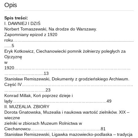
Opis
Spis treści:
I. DAWNIEJ I DZIŚ
Norbert Tomaszewski, Na drodze do Warszawy.
Zapomniany epizod z 1920
roku……...........................................................................................
......5
Eryk Kotkowicz, Ciechanowiecki pomnik żołnierzy poległych za
Ojczyznę
w
1920………………………………………………………………………
……………………....13
Stanisław Remiszewski, Dokumenty z grodzieńskiego Archiwum.
Część IV………………………………………………………….………..
………………………..23
Konrad Millak, Koń poprzez dzieje i
lądy………………………………………………...………49
II. MUZEALIA. ZBIORY
Dorota Gnatowska, Muzealia i naukowa wartość zielników. XIX –
wieczne
zielniki w zbiorach Muzeum Rolnictwa w
Ciechanowcu………………………………………….81
Stanisław Remiszewski, Ligawka mazowiecko-podlaska – tradycja