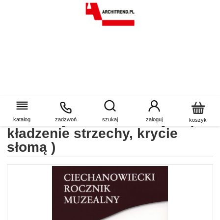
Ciechanowiecki Rocznik
Muzealny Tom XVI zeszyt 2 (
katalog
zadzwoń
szukaj
zaloguj
koszyk
kładzenie strzechy, krycie
słomą )