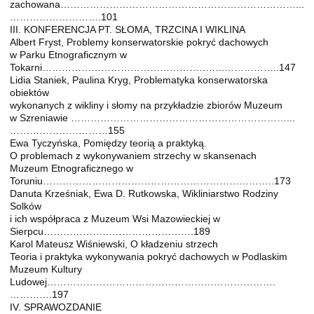
zachowana………………………………………………………………...
……………………….101
III. KONFERENCJA PT. SŁOMA, TRZCINA I WIKLINA
Albert Fryst, Problemy konserwatorskie pokryć dachowych
w Parku Etnograficznym w
Tokarni………………………………………………..……………..147
Lidia Staniek, Paulina Kryg, Problematyka konserwatorska
obiektów
wykonanych z wikliny i słomy na przykładzie zbiorów Muzeum
w Szreniawie …………………………………………………………...
…………………………155
Ewa Tyczyńska, Pomiędzy teorią a praktyką.
O problemach z wykonywaniem strzechy w skansenach
Muzeum Etnograficznego w
Toruniu……………………………………………………………..173
Danuta Krześniak, Ewa D. Rutkowska, Wikliniarstwo Rodziny
Solków
i ich współpraca z Muzeum Wsi Mazowieckiej w
Sierpcu……………………………………….189
Karol Mateusz Wiśniewski, O kładzeniu strzech
Teoria i praktyka wykonywania pokryć dachowych w Podlaskim
Muzeum Kultury
Ludowej…………………………………………………………….
………….197
IV. SPRAWOZDANIE