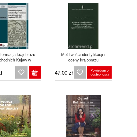
formacja krajobrazu
Możliwości identyfikacji i
chodnich Kujaw w
oceny krajobrazu
ontekście zmian
projektowanego w
Powiadom o
ytkowania ziemi i
miejscowych planach
ł
47,00 zł
dostępności
nictwa (1770-1970)
zagospodarowania
przestrzennego