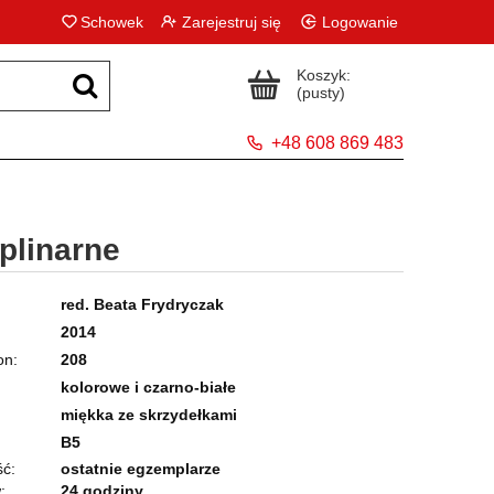
Schowek
Zarejestruj się
Logowanie
Koszyk:
(pusty)
+48 608 869 483
yplinarne
red. Beata Frydryczak
2014
on
208
kolorowe i czarno-białe
miękka ze skrzydełkami
B5
ć:
ostatnie egzemplarze
:
24 godziny