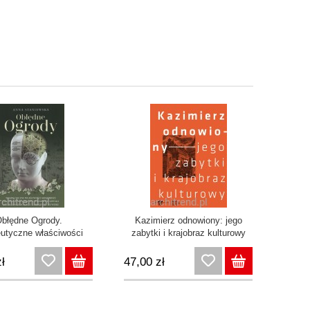
błędne Ogrody.
Kazimierz odnowiony: jego
utyczne właściwości
zabytki i krajobraz kulturowy
brazu jako podstawa
cji zespołów szpitali
ł
47,00 zł
atrycznych w XIX i na
czątku XX wieku