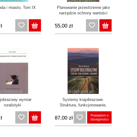
oda i miasto, Tom IX
Planowanie przestrzenne jako
narzędzie ochrony wartości
przyrodniczych na przykładzie
Kampinoskiego Parku
ł
55,00 zł
Narodowego
jobrazowy wymiar
Systemy krajobrazowe.
ruralistyki
Struktura, funkcjonowanie,
planowanie
Powiadom o
ł
87,00 zł
dostępności