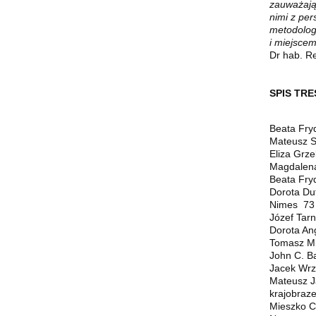
zauważają 
nimi z pe
metodolog
i miejscem
Dr hab. Re
SPIS TRE
Beata Fry
Mateusz S
Eliza Grz
Magdalena
Beata Fry
Dorota Du
Nimes 73
Józef Tarn
Dorota An
Tomasz Mi
John C. B
Jacek Wrz
Mateusz J
krajobraz
Mieszko C