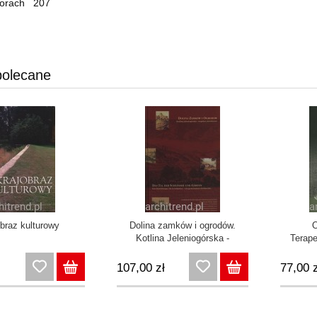
torach 207
polecane
braz kulturowy
Dolina zamków i ogrodów.
O
Kotlina Jeleniogórska -
Terape
wspólne dziedzictwo
krajo
kompozy
107,00 zł
77,00 z
psychi
po