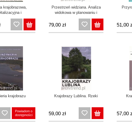
a krajobrazowa,
Przestrzeń widziana. Analiza
Przyr
italizacyjna i
widokowa w planowaniu i
talna. Komentarz do
projektowaniu krajobrazu
przepisów
ł
79,00 zł
51,00 z
ieria krajobrazu
Krajobrazy Lublina. Rzeki
Kra
Powiadom o
59,00 zł
57,00 z
dostępności