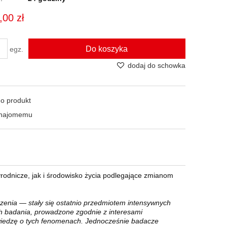
,00 zł
Do koszyka
egz.
dodaj do schowka
 o produkt
znajomemu
rodnicze, jak i środowisko życia podlegające zmianom
czenia — stały się ostatnio przedmiotem intensywnych
h badania, prowadzone zgodnie z interesami
 wiedzę o tych fenomenach. Jednocześnie badacze