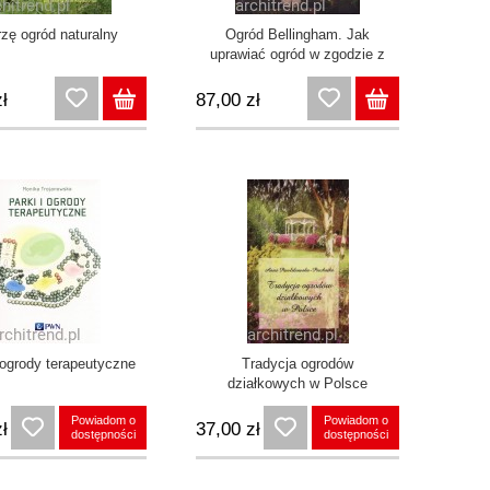
zę ogród naturalny
Ogród Bellingham. Jak
uprawiać ogród w zgodzie z
naturą
ł
87,00 zł
 ogrody terapeutyczne
Tradycja ogrodów
działkowych w Polsce
Powiadom o
Powiadom o
ł
37,00 zł
dostępności
dostępności