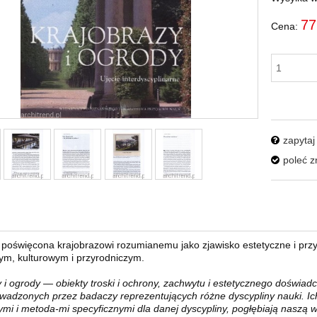
77
Cena:
zapytaj
poleć 
 poświęcona krajobrazowi rozumianemu jako zjawisko estetyczne i przy
ym, kulturowym i przyrodniczym.
 i ogrody — obiekty troski i ochrony, zachwytu i estetycznego doświad
wadzonych przez badaczy reprezentujących różne dyscypliny nauki. Ic
mi i metoda-mi specyficznymi dla danej dyscypliny, pogłębiają naszą