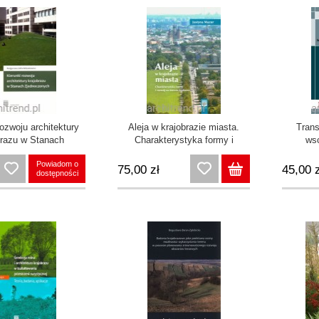
rozwoju architektury
Aleja w krajobrazie miasta.
Trans
brazu w Stanach
Charakterystyka formy i
ws
ednoczonych
rozwój na terenie Krakowa
k
Powiadom o
uż
75,00 zł
45,00 z
dostępności
osad